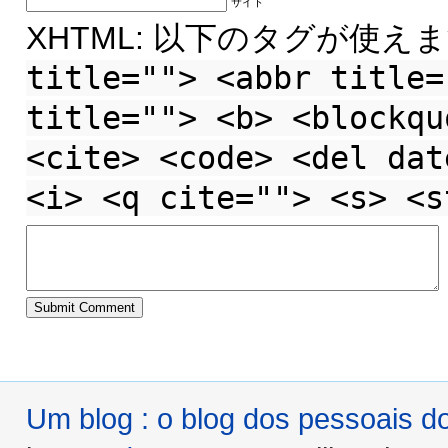
サイト
XHTML: 以下のタグが使えま
title=""> <abbr title=
title=""> <b> <blockqu
<cite> <code> <del dat
<i> <q cite=""> <s> <s
Um blog : o blog dos pessoais 