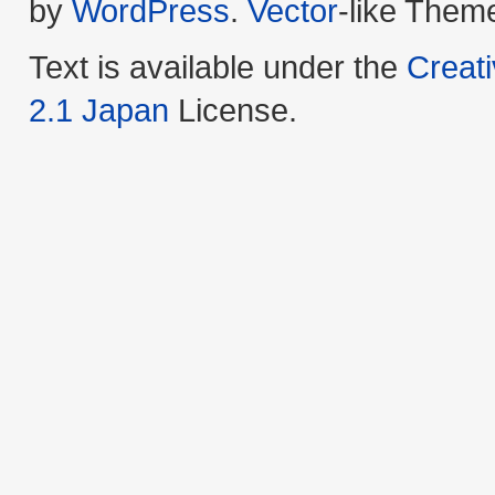
by
WordPress
.
Vector
-like Them
Text is available under the
Creat
2.1 Japan
License.