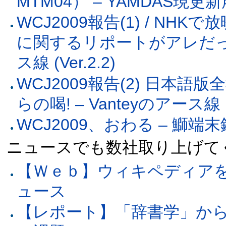
MTM04） – YAMDAS現更
WCJ2009報告(1) / NH
に関するリポートがアレだった件
ス線 (Ver.2.2)
WCJ2009報告(2) 日本
らの喝! – Vanteyのアース線 (V
WCJ2009、おわる – 鰤端末鉄野
ニュースでも数社取り上げて
【Ｗｅｂ】ウィキペディアを考
ュース
【レポート】「辞書学」か