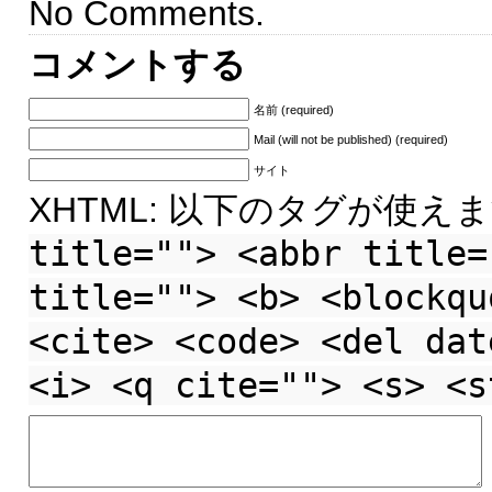
No Comments.
コメントする
名前 (required)
Mail (will not be published) (required)
サイト
XHTML: 以下のタグが使えま
title=""> <abbr title=
title=""> <b> <blockqu
<cite> <code> <del dat
<i> <q cite=""> <s> <s