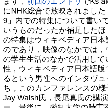
まず，
前回のエントリ
でKs 
にNHK総合で放映されまし
9」内での特集について書い
いうものだったか補足したほ
の特集はウィキペディア日本
のであり，映像のなかでは，
の学生生活のなかで活用して
性，ウィキペディア日本語版
るという男性へのインタヴュ
ち，このカンファレンスの様
Jay Walsh氏，長尾真氏の
ー，最後に，愛知大学の時実